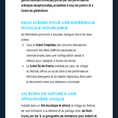
genres musicaux universels, portés par des performances
scéniques exceptionnelles, accessibles à tous les publics et à
toutes les générations.
DEUX SCÈNES POUR UNE EXPÉRIENCE
MUSICALE INOUBLIABLE
Les festivaliers pourront à nouveau naviguer entre les deux
scènes :
Sous le
Grand Chapiteau
, des concerts d’exception
réuniront des têtes d’affiche nationales et
internationales, dans une configuration assise &
debout pour s’adapter à toutes les envies.
La
Scène Île-de-France
, installée au cœur du village
du festival, offrira un accès libre à des performances
d’artistes émergents et de talents régionaux, favorisant
la découverte dans une ambiance conviviale.
UN ÉCRIN DE NATURE & UNE
ATMOSPHÈRE UNIQUE
Installé dans un
site bucolique et arboré,
le village du festival
est une invitation à la détente et au partage. Avec
ses food-
trucks, son bar & sa guinguette, ses animations pour enfants et