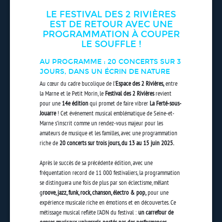
LE FESTIVAL DES 2 RIVIÈRES
EST DE RETOUR AVEC UNE
PROGRAMMATION À COUPER
LE SOUFFLE !
AU PROGRAMME : 20 CONCERTS SUR 3
JOURS, DANS UN ÉCRIN DE NATURE
Au cœur du cadre bucolique de l’
Espace des 2 Rivières,
entre
la Marne et le Petit Morin, le
Festival des 2 Rivières
revient
pour une
14e édition
qui promet de faire vibrer
La Ferté-sous-
Jouarre
! Cet événement musical emblématique de Seine-et-
Marne s’inscrit comme un rendez-vous majeur pour les
amateurs de musique et les familles, avec une programmation
riche de
20 concerts sur trois jours, du 13 au 15 juin 2025.
Après le succès de sa précédente édition, avec une
fréquentation record de 11 000 festivaliers, la programmation
se distinguera une fois de plus par son éclectisme, mêlant
g
roove, jazz, funk, rock, chanson, électro & pop,
pour une
expérience musicale riche en émotions et en découvertes. Ce
métissage musical reflète l’ADN du festival :
un carrefour de