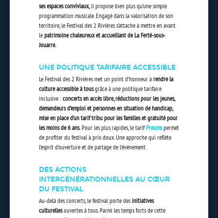
ses espaces conviviaux,
il propose bien plus qu’une simple
programmation musicale. Engagé dans la valorisation de son
territoire, le Festival des 2 Rivières s’attache à mettre en avant
le
patrimoine chaleureux et accueillant de La Ferté-sous-
Jouarre.
UNE POLITIQUE TARIFAIRE ACCESSIBLE
Le Festival des 2 Rivières met un point d’honneur à
rendre la
culture accessible à tous
grâce à une politique tarifaire
inclusive :
concerts en accès libre, réductions pour les jeunes,
demandeurs d’emploi et personnes en situation de handicap,
mise en place d’un tarif tribu pour les familles et gratuité pour
les moins de 6 ans.
Pour les plus rapides, le tarif
Preums
permet
de profiter du festival à prix doux. Une approche qui reflète
l’esprit d’ouverture et de partage de l’événement.
DES ACTIONS
INTERGÉNÉRATIONNELLES AU CŒUR
DU FESTIVAL
Au-delà des concerts, le festival porte des
initiatives
culturelles
ouvertes à tous. Parmi les temps forts de cette